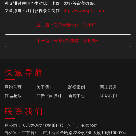
观众通过联想产生对比、比喻、象征等审美效果。
文章源自：江门影视录音制作
http://www.sjttv.com
上一篇：江门录音制作：关于广···
下一篇：升降影视传媒：影视走···
快 速 导 航
网站首页
关于我们
影视案例
网上频道
作品花絮
广告平面设计
新闻中心
联系我们
联 系 我 们
总公司：天艺数码文化娱乐科技（江门）有限公司
办公室：广东省江门市江海区金瓯路288号火炬大厦10楼10005室